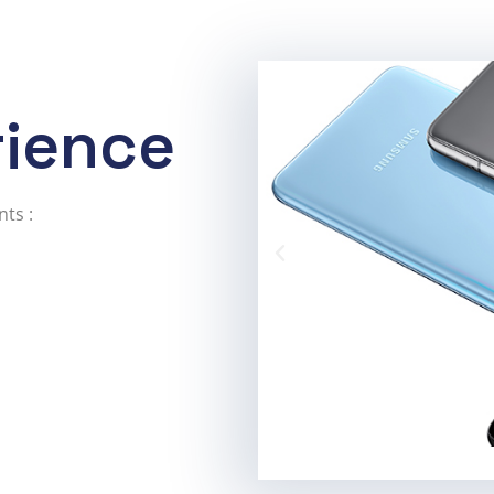
ience
ts :