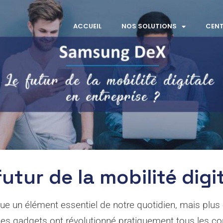
ACCUEIL
NOS SOLUTIONS
CENT
tur de la mobilité digi
ue un élément essentiel de notre quotidien, mais plus e
ces gadgets ont révolutionné pratiquement tous les co